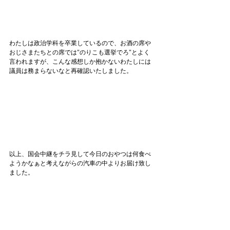
わたしは政治学科を卒業しているので、お酒の席や
おじさまたちとの席では"のりこも選挙でろ"とよく
言われますが、こんな感想しか抱かないわたしには
議員は務まらないなと再確認いたしました。
以上、国会中継をチラ見して今日のおやつは何食べ
ようかなぁと考えながらの汽車の中よりお届け致し
ました。