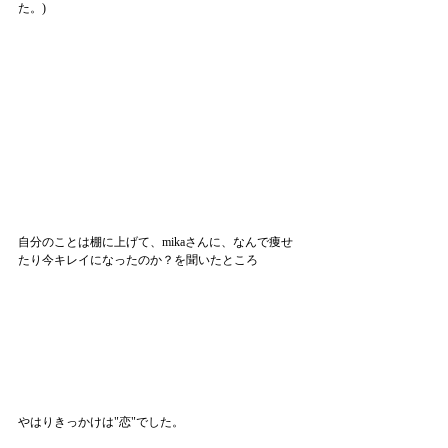
た。)
自分のことは棚に上げて、mikaさんに、なんで痩せ
たり今キレイになったのか？を聞いたところ
やはりきっかけは"恋"でした。