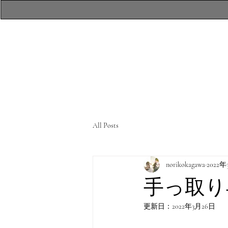
​atelierR Personal
Makeup Session
All Posts
norikokagawa
2022年
手っ取り
更新日：
2022年3月26日