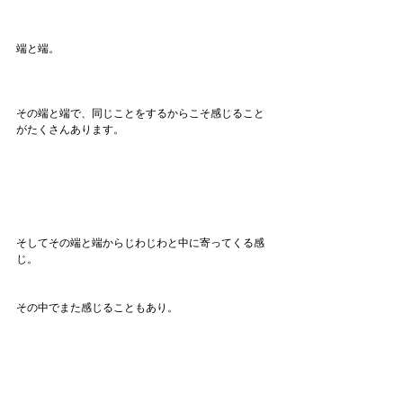
端と端。
その端と端で、同じことをするからこそ感じること
がたくさんあります。
そしてその端と端からじわじわと中に寄ってくる感
じ。
その中でまた感じることもあり。