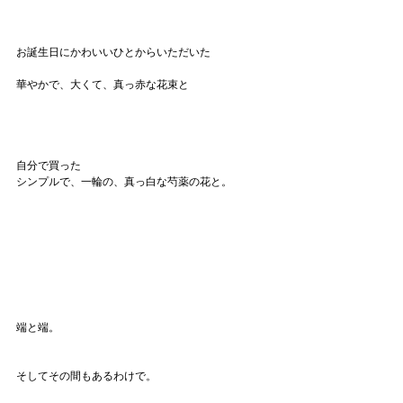
お誕生日にかわいいひとからいただいた
華やかで、大くて、真っ赤な花束と
自分で買った
シンプルで、一輪の、真っ白な芍薬の花と。
端と端。
そしてその間もあるわけで。