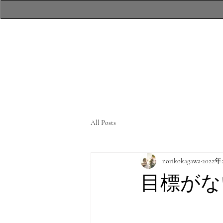
​atelierR Personal
Makeup Session
All Posts
norikokagawa
2022
目標がな