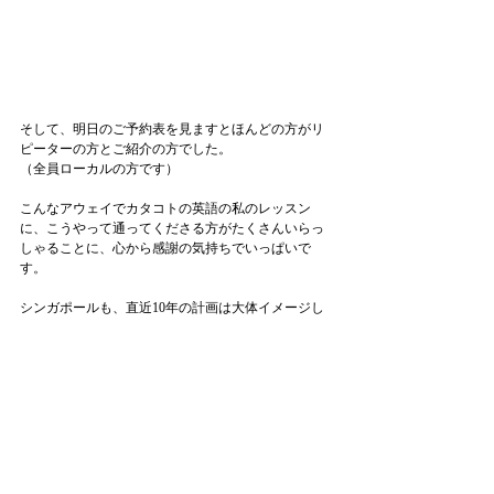
そして、明日のご予約表を見ますとほんどの方がリ
ピーターの方とご紹介の方でした。
（全員ローカルの方です）
こんなアウェイでカタコトの英語の私のレッスン
に、こうやって通ってくださる方がたくさんいらっ
しゃることに、心から感謝の気持ちでいっぱいで
す。
シンガポールも、直近10年の計画は大体イメージし
ています。その先もありますが、ひとまず10年、生
き残れるように頑張ります。
来てくださる方に喜んでいただけるように精一杯頑
張ります。