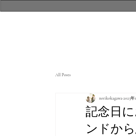
​atelierR Personal
Makeup Session
All Posts
norikokagawa
2023年
記念日に
ンドから