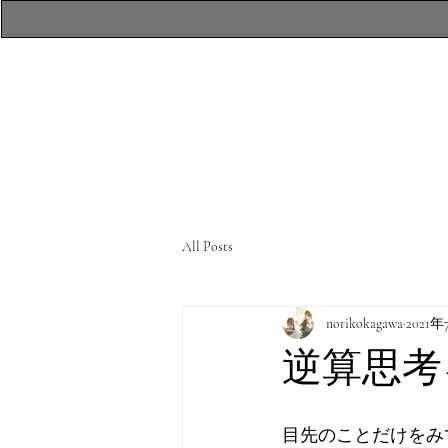
​atelierR Personal
Makeup Session
All Posts
norikokagawa
2021
逆算思考
目先のことだけをみ