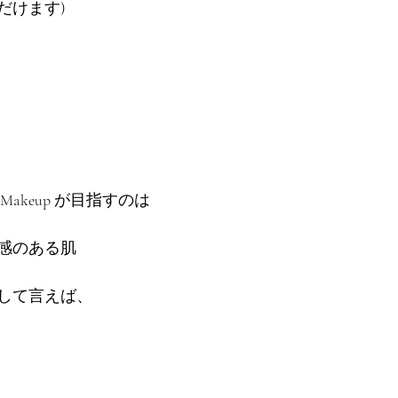
だけます)
 Base Makeup が目指すのは
感のある肌
して言えば、