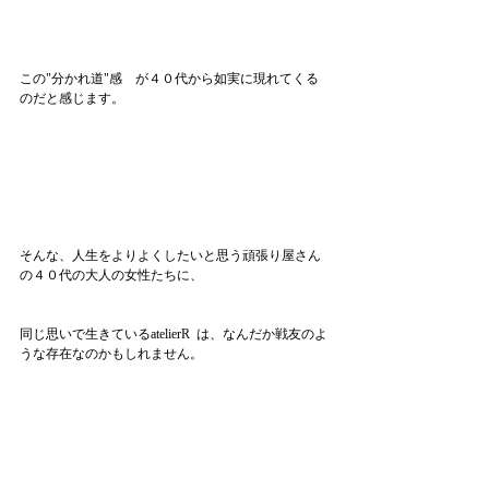
この"分かれ道"感　が４０代から如実に現れてくる
のだと感じます。
そんな、人生をよりよくしたいと思う頑張り屋さん
の４０代の大人の女性たちに、
同じ思いで生きているatelierR  は、なんだか戦友のよ
うな存在なのかもしれません。