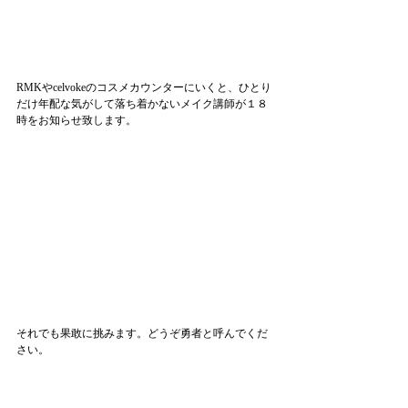
RMKやcelvokeのコスメカウンターにいくと、ひとり
だけ年配な気がして落ち着かないメイク講師が１８
時をお知らせ致します。
それでも果敢に挑みます。どうぞ勇者と呼んでくだ
さい。