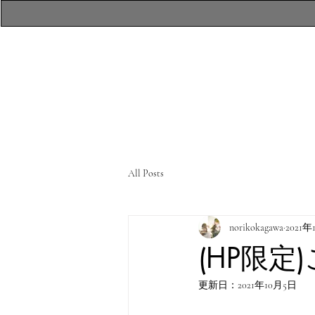
​atelierR Personal
Makeup Session
All Posts
norikokagawa
2021年
(HP限
更新日：
2021年10月5日