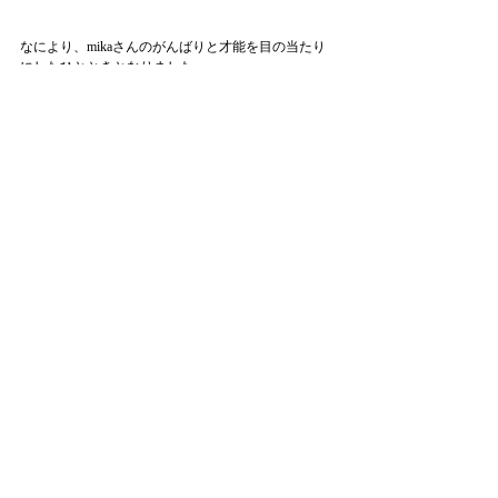
なにより、mikaさんのがんばりと才能を目の当たり
にしたひとときとなりました。
誰かのために熱心なひとは、うつくしいですね。
KAZU.さんのご家族から絶大な信頼を置かれている
ようでした。
隣でみていて、mikaさんの保護者気分で胸があつく
なりましたが保護者ではないので泣きはしませんで
した。