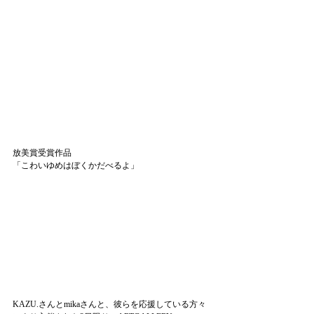
放美賞受賞作品
「こわいゆめはぼくかだべるよ」
KAZU.さんとmikaさんと、彼らを応援している方々