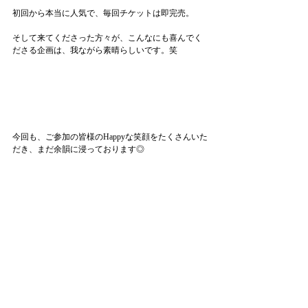
初回から本当に人気で、毎回チケットは即完売。
そして来てくださった方々が、こんなにも喜んでく
ださる企画は、我ながら素晴らしいです。笑
今回も、ご参加の皆様のHappyな笑顔をたくさんいた
だき、まだ余韻に浸っております◎
さて、次回のYoga Retreatは大人の隠れ家リゾート
へ。