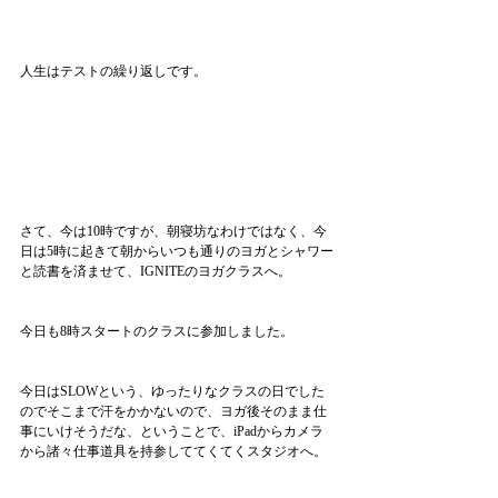
人生はテストの繰り返しです。
さて、今は10時ですが、朝寝坊なわけではなく、今
日は5時に起きて朝からいつも通りのヨガとシャワー
と読書を済ませて、IGNITEのヨガクラスへ。
今日も8時スタートのクラスに参加しました。
今日はSLOWという、ゆったりなクラスの日でした
のでそこまで汗をかかないので、ヨガ後そのまま仕
事にいけそうだな、ということで、iPadからカメラ
から諸々仕事道具を持参しててくてくスタジオへ。