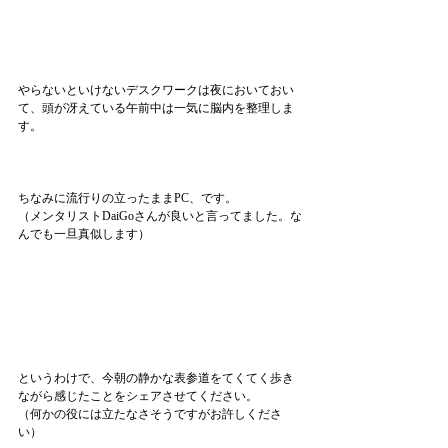
やらないといけないデスクワークは夜においておい
て、頭が冴えている午前中は一気に脳内を整理しま
す。
ちなみに流行りの立ったままPC、です。
（メンタリストDaiGoさんが良いと言ってました。な
んでも一旦真似します）
というわけで、今朝の静かな表参道をてくてく歩き
ながら感じたことをシェアさせてください。
（何かの役には立たなさそうですがお許しくださ
い）