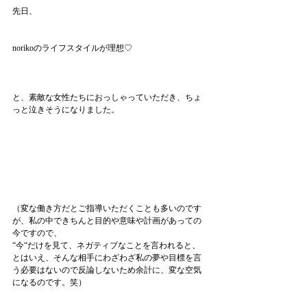
先日、
norikoのライフスタイルが理想♡
と、素敵な女性たちにおっしゃっていただき、ちょ
っと泣きそうになりました。
（変な働き方だとご指導いただくことも多いのです
が、私の中できちんと目的や意味や計画があっての
今ですので、
“今“だけを見て、ネガティブなことを言われると、
とはいえ、そんな相手にわざわざ私の夢や目標を言
う必要はないので反論しないため余計に、変な空気
になるのです。笑）